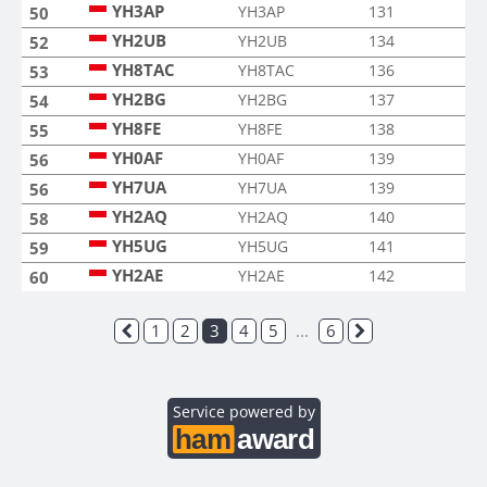
YH3AP
YH3AP
131
50
YH2UB
YH2UB
134
52
YH8TAC
YH8TAC
136
53
YH2BG
YH2BG
137
54
YH8FE
YH8FE
138
55
YH0AF
YH0AF
139
56
YH7UA
YH7UA
139
56
YH2AQ
YH2AQ
140
58
YH5UG
YH5UG
141
59
YH2AE
YH2AE
142
60
1
2
3
4
5
...
6
Service powered by