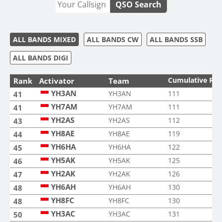
QSO Search
ALL BANDS MIXED
ALL BANDS CW
ALL BANDS SSB
ALL BANDS DIGI
Cumulative Ra
Rank
Activator
Team
YH3AN
YH3AN
111
41
YH7AM
YH7AM
111
41
YH2AS
YH2AS
112
43
YH8AE
YH8AE
119
44
YH6HA
YH6HA
122
45
YH5AK
YH5AK
125
46
YH2AK
YH2AK
126
47
YH6AH
YH6AH
130
48
YH8FC
YH8FC
130
48
YH3AC
YH3AC
131
50