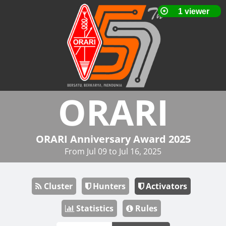
ORARI
ORARI Anniversary Award 2025
From Jul 09 to Jul 16, 2025
Cluster
Hunters
Activators
Statistics
Rules