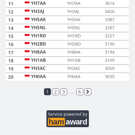
YH7AA
YH7AA
3614
11
YH3AJ
YH3AJ
3426
12
YH5AK
YH5AK
3387
13
YH5NL
YH5NL
3287
14
YH1RD
YH1RD
3227
15
YH2BD
YH2BD
3196
16
YH8AA
YH8AA
3194
17
YH1AB
YH1AB
3109
18
YH3AC
YH3AC
3059
19
YH0AA
YH0AA
3035
20
1
2
3
...
6
Service powered by