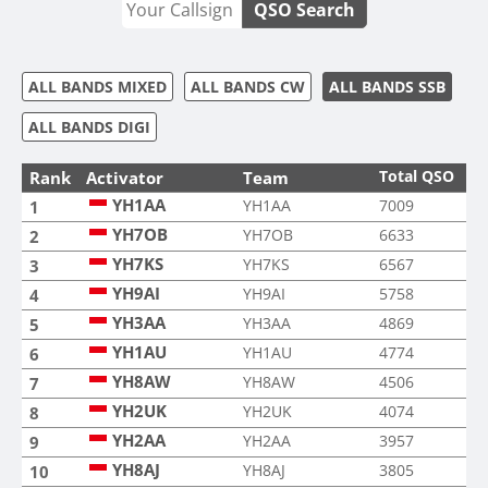
QSO Search
ALL BANDS MIXED
ALL BANDS CW
ALL BANDS SSB
ALL BANDS DIGI
Total QSO
Rank
Activator
Team
YH1AA
YH1AA
7009
1
YH7OB
YH7OB
6633
2
YH7KS
YH7KS
6567
3
YH9AI
YH9AI
5758
4
YH3AA
YH3AA
4869
5
YH1AU
YH1AU
4774
6
YH8AW
YH8AW
4506
7
YH2UK
YH2UK
4074
8
YH2AA
YH2AA
3957
9
YH8AJ
YH8AJ
3805
10