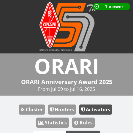
ORARI
ORARI Anniversary Award 2025
From Jul 09 to Jul 16, 2025
Cluster
Hunters
Activators
Statistics
Rules