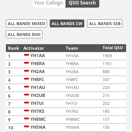
QSO Search
ALL BANDS MIXED
ALL BANDS CW
ALL BANDS SSB
ALL BANDS DIGI
Total QSO
Rank
Activator
Team
YH1AA
YH1AA
1969
1
YH8RA
YH8RA
1761
2
YH2AA
YH2AA
888
3
YH8FC
YH8FC
337
4
YH1AU
YH1AU
224
5
YH2UB
YH2UB
215
6
YH7UI
YH7UI
202
7
YH7KS
YH7KS
185
8
YH8MC
YH8MC
157
9
YH5NA
YH5NA
150
10