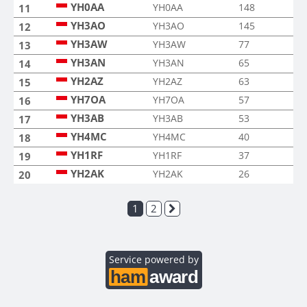
YH0AA
YH0AA
148
11
YH3AO
YH3AO
145
12
YH3AW
YH3AW
77
13
YH3AN
YH3AN
65
14
YH2AZ
YH2AZ
63
15
YH7OA
YH7OA
57
16
YH3AB
YH3AB
53
17
YH4MC
YH4MC
40
18
YH1RF
YH1RF
37
19
YH2AK
YH2AK
26
20
1
2
Service powered by