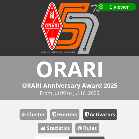
ORARI
ORARI Anniversary Award 2025
From Jul 09 to Jul 16, 2025
Cluster
Hunters
Activators
Statistics
Rules