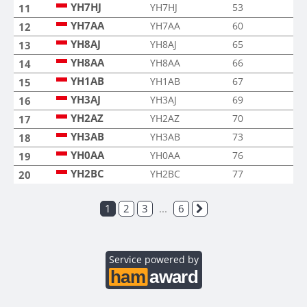
YH7HJ
YH7HJ
53
11
YH7AA
YH7AA
60
12
YH8AJ
YH8AJ
65
13
YH8AA
YH8AA
66
14
YH1AB
YH1AB
67
15
YH3AJ
YH3AJ
69
16
YH2AZ
YH2AZ
70
17
YH3AB
YH3AB
73
18
YH0AA
YH0AA
76
19
YH2BC
YH2BC
77
20
1
2
3
...
6
Service powered by