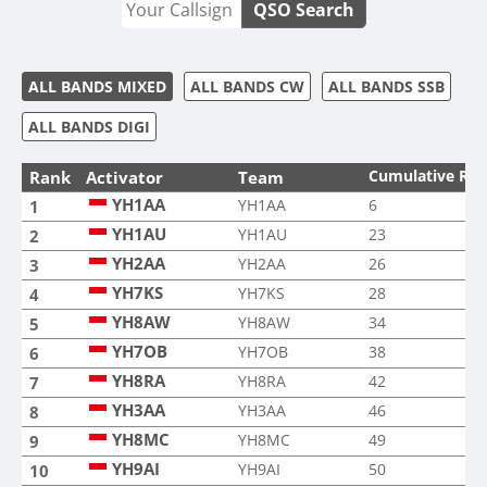
QSO Search
ALL BANDS MIXED
ALL BANDS CW
ALL BANDS SSB
ALL BANDS DIGI
Cumulative Ra
Rank
Activator
Team
YH1AA
YH1AA
6
1
YH1AU
YH1AU
23
2
YH2AA
YH2AA
26
3
YH7KS
YH7KS
28
4
YH8AW
YH8AW
34
5
YH7OB
YH7OB
38
6
YH8RA
YH8RA
42
7
YH3AA
YH3AA
46
8
YH8MC
YH8MC
49
9
YH9AI
YH9AI
50
10