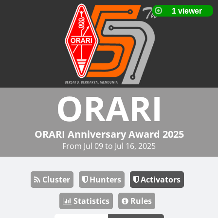
ORARI
ORARI Anniversary Award 2025
From Jul 09 to Jul 16, 2025
Cluster
Hunters
Activators
Statistics
Rules