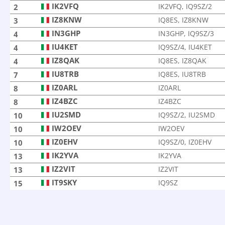
IK2VFQ
IK2VFQ, IQ9SZ/2
2
IZ8KNW
IQ8ES, IZ8KNW
3
IN3GHP
IN3GHP, IQ9SZ/3
4
IU4KET
IQ9SZ/4, IU4KET
4
IZ8QAK
IQ8ES, IZ8QAK
4
IU8TRB
IQ8ES, IU8TRB
7
IZ0ARL
IZ0ARL
8
IZ4BZC
IZ4BZC
8
IU2SMD
IQ9SZ/2, IU2SMD
10
IW2OEV
IW2OEV
10
IZ0EHV
IQ9SZ/0, IZ0EHV
10
IK2YVA
IK2YVA
13
IZ2VIT
IZ2VIT
13
IT9SKY
IQ9SZ
15