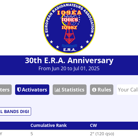
30th E.R.A. Anniversary
From Jun 20 to Jul 01, 2025
ters
Activators
Statistics
Rules
L BANDS DIGI
Cumulative Rank
CW
Y
5
2° (120 qso)