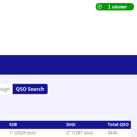
QSO Search
SSB
DIGI
Total QSO
1° (2029 qso)
2° (1287 qso)
3436