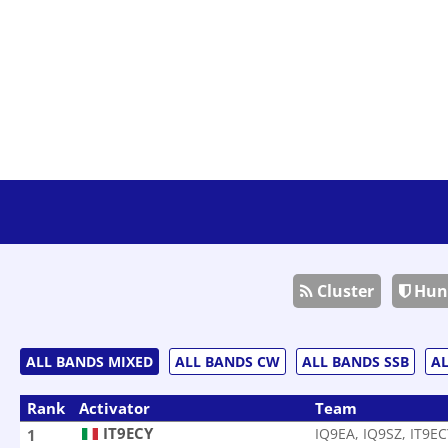
Cluster
Hun
ALL BANDS MIXED
ALL BANDS CW
ALL BANDS SSB
AL
Rank
Activator
Team
IT9ECY
IQ9EA, IQ9SZ, IT9EC
1