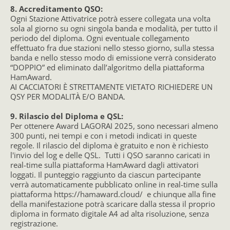
8. Accreditamento QSO:
Ogni Stazione Attivatrice potrà essere collegata una volta
sola al giorno su ogni singola banda e modalità, per tutto il
periodo del diploma. Ogni eventuale collegamento
effettuato fra due stazioni nello stesso giorno, sulla stessa
banda e nello stesso modo di emissione verrà considerato
“DOPPIO” ed eliminato dall’algoritmo della piattaforma
HamAward.
AI CACCIATORI È STRETTAMENTE VIETATO RICHIEDERE UN
QSY PER MODALITÀ E/O BANDA.
9. Rilascio del Diploma e QSL:
Per ottenere Award LAGORAI 2025, sono necessari almeno
300 punti, nei tempi e con i metodi indicati in queste
regole. Il rilascio del diploma è gratuito e non è richiesto
l'invio del log e delle QSL. Tutti i QSO saranno caricati in
real-time sulla piattaforma HamAward dagli attivatori
loggati. Il punteggio raggiunto da ciascun partecipante
verrà automaticamente pubblicato online in real-time sulla
piattaforma https://hamaward.cloud/ e chiunque alla fine
della manifestazione potrà scaricare dalla stessa il proprio
diploma in formato digitale A4 ad alta risoluzione, senza
registrazione.