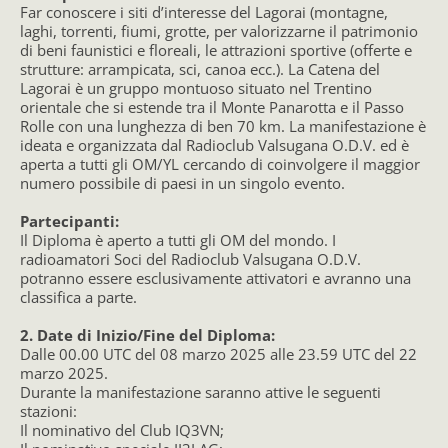
Far conoscere i siti d’interesse del Lagorai (montagne,
laghi, torrenti, fiumi, grotte, per valorizzarne il patrimonio
di beni faunistici e floreali, le attrazioni sportive (offerte e
strutture: arrampicata, sci, canoa ecc.). La Catena del
Lagorai è un gruppo montuoso situato nel Trentino
orientale che si estende tra il Monte Panarotta e il Passo
Rolle con una lunghezza di ben 70 km. La manifestazione è
ideata e organizzata dal Radioclub Valsugana O.D.V. ed è
aperta a tutti gli OM/YL cercando di coinvolgere il maggior
numero possibile di paesi in un singolo evento.
Partecipanti:
Il Diploma è aperto a tutti gli OM del mondo. I
radioamatori Soci del Radioclub Valsugana O.D.V.
potranno essere esclusivamente attivatori e avranno una
classifica a parte.
2. Date di Inizio/Fine del Diploma:
Dalle 00.00 UTC del 08 marzo 2025 alle 23.59 UTC del 22
marzo 2025.
Durante la manifestazione saranno attive le seguenti
stazioni:
Il nominativo del Club IQ3VN;