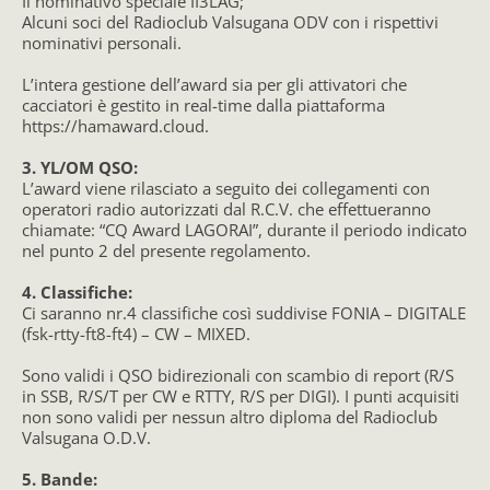
Il nominativo speciale II3LAG;
Alcuni soci del Radioclub Valsugana ODV con i rispettivi
nominativi personali.
L’intera gestione dell’award sia per gli attivatori che
cacciatori è gestito in real-time dalla piattaforma
https://hamaward.cloud.
3. YL/OM QSO:
L’award viene rilasciato a seguito dei collegamenti con
operatori radio autorizzati dal R.C.V. che effettueranno
chiamate: “CQ Award LAGORAI”, durante il periodo indicato
nel punto 2 del presente regolamento.
4. Classifiche:
Ci saranno nr.4 classifiche così suddivise FONIA – DIGITALE
(fsk-rtty-ft8-ft4) – CW – MIXED.
Sono validi i QSO bidirezionali con scambio di report (R/S
in SSB, R/S/T per CW e RTTY, R/S per DIGI). I punti acquisiti
non sono validi per nessun altro diploma del Radioclub
Valsugana O.D.V.
5. Bande: