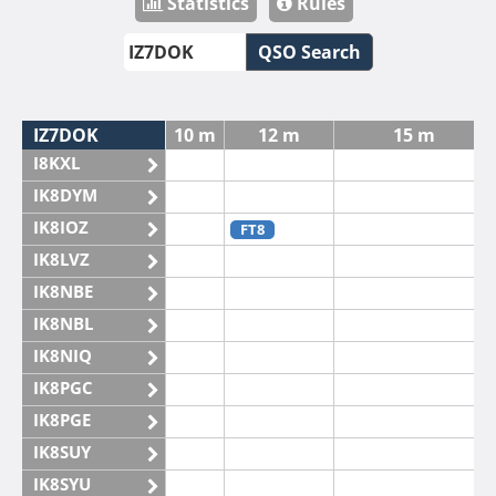
Statistics
Rules
QSO Search
IZ7DOK
10 m
12 m
15 m
I8KXL
IK8DYM
IK8IOZ
FT8
IK8LVZ
IK8NBE
IK8NBL
IK8NIQ
IK8PGC
IK8PGE
IK8SUY
IK8SYU