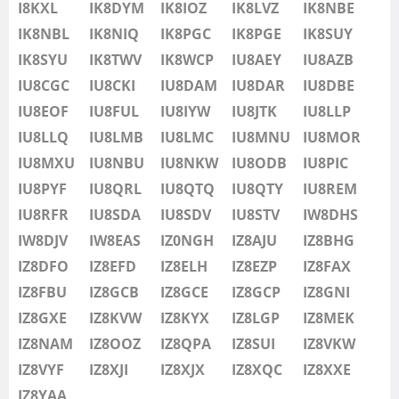
IU8LMB
I8KXL
IK8DYM
IK8IOZ
IK8LVZ
IK8NBE
IU8LMC
IK8NBL
IK8NIQ
IK8PGC
IK8PGE
IK8SUY
IU8MNU
IK8SYU
IK8TWV
IK8WCP
IU8AEY
IU8AZB
IU8MOR
IU8CGC
IU8CKI
IU8DAM
IU8DAR
IU8DBE
IU8MXU
IU8EOF
IU8FUL
IU8IYW
IU8JTK
IU8LLP
IU8NBU
IU8LLQ
IU8LMB
IU8LMC
IU8MNU
IU8MOR
IU8NKW
IU8MXU
IU8NBU
FT4
IU8NKW
IU8ODB
FT4
IU8PIC
SSB
IU8ODB
IU8PYF
IU8QRL
IU8QTQ
IU8QTY
IU8REM
IU8PIC
IU8RFR
IU8SDA
IU8SDV
IU8STV
IW8DHS
IU8PYF
IW8DJV
IW8EAS
FT8
IZ0NGH
IZ8AJU
FT8
IZ8BHG
IU8QRL
IZ8DFO
IZ8EFD
IZ8ELH
IZ8EZP
IZ8FAX
IU8QTQ
IZ8FBU
IZ8GCB
IZ8GCE
IZ8GCP
IZ8GNI
IU8QTY
IZ8GXE
IZ8KVW
IZ8KYX
IZ8LGP
IZ8MEK
IU8REM
IZ8NAM
IZ8OOZ
IZ8QPA
IZ8SUI
IZ8VKW
IU8RFR
IZ8VYF
IZ8XJI
IZ8XJX
IZ8XQC
IZ8XXE
IU8SDA
IZ8YAA
FT4