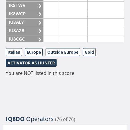
IK8TWV
IK8WCP
IU8AEY
IU8AZB
IU8CGC
IU8CKI
Italian
Europe
Outside Europe
Gold
IU8DAM
ACTIVATOR AS HUNTER
IU8DAR
IU8DBE
You are NOT listed in this score
IU8EOF
IU8FUL
IU8IYW
IU8JTK
IU8LLP
IQ8DO
Operators
(76 of 76)
IU8LLQ