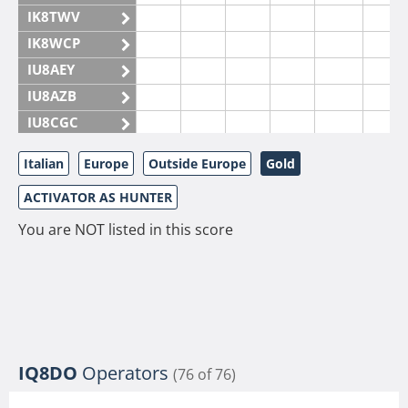
IK8TWV
IK8WCP
IU8AEY
IU8AZB
IU8CGC
IU8CKI
Italian
Europe
Outside Europe
Gold
IU8DAM
ACTIVATOR AS HUNTER
IU8DAR
IU8DBE
You are NOT listed in this score
IU8EOF
IU8FUL
IU8IYW
IU8JTK
IU8LLP
IQ8DO
Operators
(76 of 76)
IU8LLQ