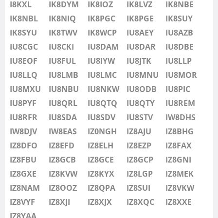
IU8LMB
I8KXL
IK8DYM
IK8IOZ
IK8LVZ
IK8NBE
IU8LMC
IK8NBL
IK8NIQ
IK8PGC
IK8PGE
IK8SUY
IU8MNU
IK8SYU
IK8TWV
IK8WCP
IU8AEY
IU8AZB
IU8MOR
IU8CGC
IU8CKI
IU8DAM
IU8DAR
IU8DBE
IU8MXU
IU8EOF
IU8FUL
IU8IYW
IU8JTK
IU8LLP
IU8NBU
IU8LLQ
IU8LMB
IU8LMC
IU8MNU
IU8MOR
IU8NKW
IU8MXU
IU8NBU
IU8NKW
IU8ODB
IU8PIC
IU8ODB
IU8PYF
IU8QRL
IU8QTQ
IU8QTY
IU8REM
IU8PIC
IU8RFR
IU8SDA
IU8SDV
IU8STV
IW8DHS
IU8PYF
IW8DJV
IW8EAS
IZ0NGH
IZ8AJU
IZ8BHG
IU8QRL
IZ8DFO
IZ8EFD
IZ8ELH
IZ8EZP
IZ8FAX
IU8QTQ
IZ8FBU
IZ8GCB
IZ8GCE
IZ8GCP
IZ8GNI
IU8QTY
IZ8GXE
IZ8KVW
IZ8KYX
IZ8LGP
IZ8MEK
IU8REM
IZ8NAM
IZ8OOZ
IZ8QPA
IZ8SUI
IZ8VKW
IU8RFR
IZ8VYF
IZ8XJI
IZ8XJX
IZ8XQC
IZ8XXE
IU8SDA
IZ8YAA