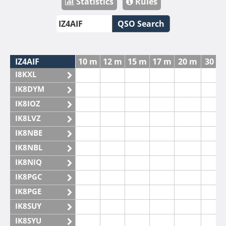
Statistics
Rules
QSO Search
IZ4AIF
10 m
12 m
15 m
17 m
20 m
30 m
I8KXL
IK8DYM
IK8IOZ
IK8LVZ
IK8NBE
IK8NBL
IK8NIQ
IK8PGC
IK8PGE
IK8SUY
IK8SYU