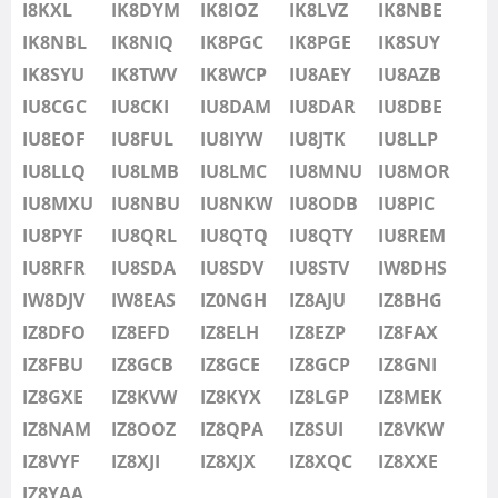
IU8LMB
I8KXL
IK8DYM
IK8IOZ
IK8LVZ
IK8NBE
IU8LMC
IK8NBL
IK8NIQ
IK8PGC
IK8PGE
IK8SUY
IU8MNU
IK8SYU
IK8TWV
IK8WCP
IU8AEY
IU8AZB
IU8MOR
IU8CGC
IU8CKI
IU8DAM
IU8DAR
IU8DBE
IU8MXU
IU8EOF
IU8FUL
IU8IYW
IU8JTK
IU8LLP
IU8NBU
IU8LLQ
IU8LMB
IU8LMC
IU8MNU
IU8MOR
IU8NKW
IU8MXU
IU8NBU
IU8NKW
IU8ODB
IU8PIC
IU8ODB
IU8PYF
IU8QRL
IU8QTQ
IU8QTY
IU8REM
IU8PIC
IU8RFR
IU8SDA
IU8SDV
IU8STV
IW8DHS
IU8PYF
IW8DJV
IW8EAS
IZ0NGH
IZ8AJU
IZ8BHG
IU8QRL
IZ8DFO
IZ8EFD
IZ8ELH
IZ8EZP
IZ8FAX
IU8QTQ
IZ8FBU
IZ8GCB
IZ8GCE
IZ8GCP
IZ8GNI
IU8QTY
IZ8GXE
IZ8KVW
IZ8KYX
IZ8LGP
IZ8MEK
IU8REM
IZ8NAM
IZ8OOZ
IZ8QPA
IZ8SUI
IZ8VKW
IU8RFR
IZ8VYF
IZ8XJI
IZ8XJX
IZ8XQC
IZ8XXE
IU8SDA
IZ8YAA