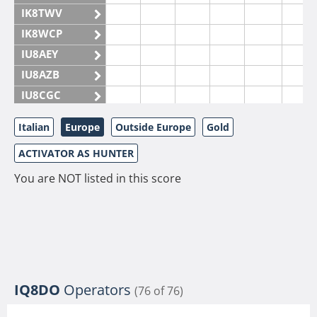
IK8TWV
IK8WCP
IU8AEY
IU8AZB
IU8CGC
IU8CKI
Italian
Europe
Outside Europe
Gold
IU8DAM
ACTIVATOR AS HUNTER
IU8DAR
IU8DBE
You are NOT listed in this score
IU8EOF
IU8FUL
IU8IYW
IU8JTK
IU8LLP
IQ8DO
Operators
(76 of 76)
IU8LLQ