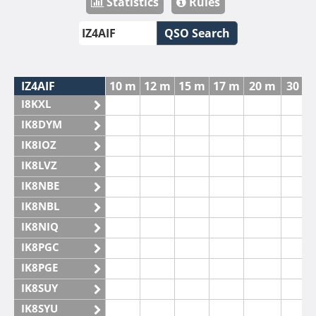
Statistics
Rules
QSO Search
IZ4AIF
10 m
12 m
15 m
17 m
20 m
30 m
I8KXL
IK8DYM
IK8IOZ
IK8LVZ
IK8NBE
IK8NBL
IK8NIQ
IK8PGC
IK8PGE
IK8SUY
IK8SYU