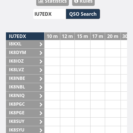
Statistics
Rules
QSO Search
IU7EDX
10 m
12 m
15 m
17 m
20 m
30 
I8KXL
IK8DYM
IK8IOZ
IK8LVZ
IK8NBE
IK8NBL
IK8NIQ
IK8PGC
IK8PGE
IK8SUY
IK8SYU