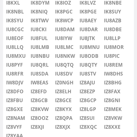
IU8LMB
I8KXL
IK8DYM
IK8IOZ
IK8LVZ
IK8NBE
IU8LMC
IK8NBL
IK8NIQ
IK8PGC
IK8PGE
IK8SUY
IU8MNU
IK8SYU
IK8TWV
IK8WCP
IU8AEY
IU8AZB
IU8MOR
IU8CGC
IU8CKI
IU8DAM
IU8DAR
IU8DBE
IU8MXU
IU8EOF
IU8FUL
IU8IYW
IU8JTK
IU8LLP
IU8NBU
IU8LLQ
IU8LMB
IU8LMC
IU8MNU
IU8MOR
IU8NKW
IU8MXU
IU8NBU
IU8NKW
IU8ODB
IU8PIC
IU8ODB
IU8PYF
IU8QRL
IU8QTQ
IU8QTY
IU8REM
IU8PIC
IU8RFR
IU8SDA
IU8SDV
IU8STV
IW8DHS
IU8PYF
IW8DJV
IW8EAS
IZ0NGH
IZ8AJU
IZ8BHG
IU8QRL
IZ8DFO
IZ8EFD
IZ8ELH
IZ8EZP
IZ8FAX
IU8QTQ
IZ8FBU
IZ8GCB
IZ8GCE
IZ8GCP
IZ8GNI
IU8QTY
IZ8GXE
IZ8KVW
IZ8KYX
IZ8LGP
IZ8MEK
IU8REM
IZ8NAM
IZ8OOZ
IZ8QPA
IZ8SUI
IZ8VKW
IU8RFR
IZ8VYF
IZ8XJI
IZ8XJX
IZ8XQC
IZ8XXE
IU8SDA
IZ8YAA
FT4
FT4