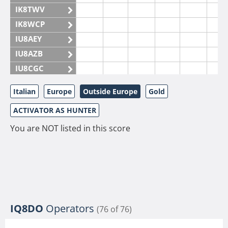
IK8TWV
IK8WCP
IU8AEY
IU8AZB
IU8CGC
IU8CKI
Italian
Europe
Outside Europe
Gold
IU8DAM
ACTIVATOR AS HUNTER
IU8DAR
IU8DBE
You are NOT listed in this score
IU8EOF
IU8FUL
IU8IYW
IU8JTK
IU8LLP
IQ8DO
Operators
(76 of 76)
IU8LLQ