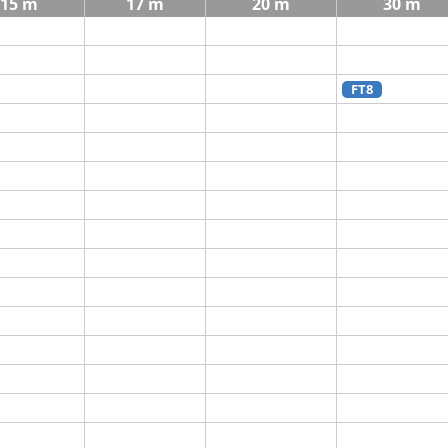
15 m
17 m
20 m
30 m
FT8