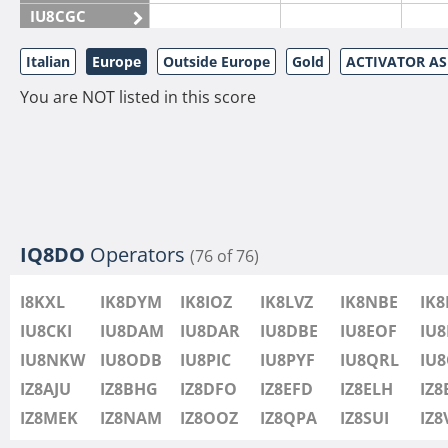
IU8CGC
IU8CKI
Italian
Europe
Outside Europe
Gold
ACTIVATOR A
IU8DAM
You are NOT listed in this score
IU8DAR
IU8DBE
IU8EOF
IU8FUL
IU8IYW
IU8JTK
IQ8DO
Operators
(76 of 76)
IU8LLP
I8KXL
IK8DYM
IK8IOZ
IK8LVZ
IK8NBE
IK
IU8LLQ
IU8CKI
IU8DAM
IU8DAR
IU8DBE
IU8EOF
IU8
IU8LMB
IU8NKW
IU8ODB
IU8PIC
IU8PYF
IU8QRL
IU
IU8LMC
IZ8AJU
IZ8BHG
IZ8DFO
IZ8EFD
IZ8ELH
IZ8
IU8MNU
IZ8MEK
IZ8NAM
IZ8OOZ
IZ8QPA
IZ8SUI
IZ
IU8MOR