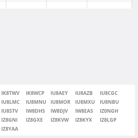
IK8TWV
IK8WCP
IU8AEY
IU8AZB
IU8CGC
IU8LMC
IU8MNU
IU8MOR
IU8MXU
IU8NBU
IU8STV
IW8DHS
IW8DJV
IW8EAS
IZ0NGH
IZ8GNI
IZ8GXE
IZ8KVW
IZ8KYX
IZ8LGP
IZ8YAA