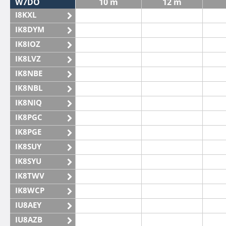
W7DO
10 m
12 m
I8KXL
IK8DYM
IK8IOZ
IK8LVZ
IK8NBE
IK8NBL
IK8NIQ
IK8PGC
IK8PGE
IK8SUY
IK8SYU
IK8TWV
IK8WCP
IU8AEY
IU8AZB