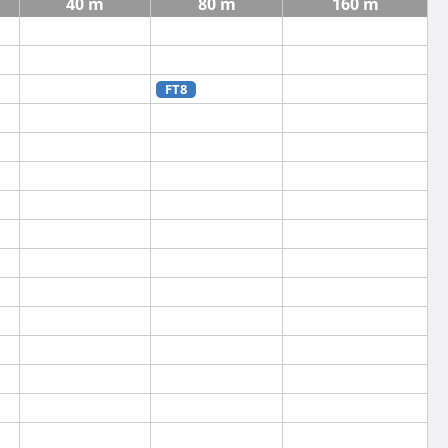
40 m
80 m
160 m
FT8