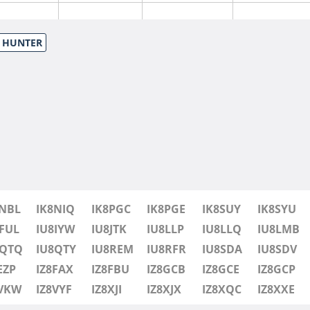
S HUNTER
8NBL
IK8NIQ
IK8PGC
IK8PGE
IK8SUY
IK8SYU
FUL
IU8IYW
IU8JTK
IU8LLP
IU8LLQ
IU8LMB
8QTQ
IU8QTY
IU8REM
IU8RFR
IU8SDA
IU8SDV
FT8
EZP
IZ8FAX
IZ8FBU
IZ8GCB
IZ8GCE
IZ8GCP
8VKW
IZ8VYF
IZ8XJI
IZ8XJX
IZ8XQC
IZ8XXE