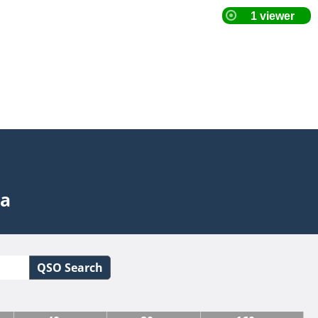
ta
QSO Search