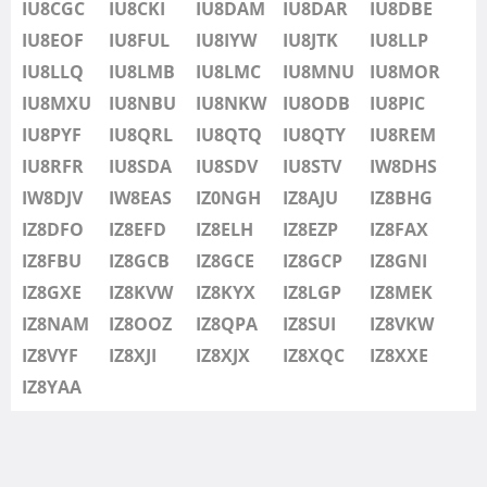
IU8CGC
IU8CKI
IU8DAM
IU8DAR
IU8DBE
IU8EOF
IU8FUL
IU8IYW
IU8JTK
IU8LLP
IU8LLQ
IU8LMB
IU8LMC
IU8MNU
IU8MOR
IU8MXU
IU8NBU
IU8NKW
IU8ODB
IU8PIC
IU8PYF
IU8QRL
IU8QTQ
IU8QTY
IU8REM
IU8RFR
IU8SDA
IU8SDV
IU8STV
IW8DHS
IW8DJV
IW8EAS
IZ0NGH
IZ8AJU
IZ8BHG
IZ8DFO
IZ8EFD
IZ8ELH
IZ8EZP
IZ8FAX
IZ8FBU
IZ8GCB
IZ8GCE
IZ8GCP
IZ8GNI
IZ8GXE
IZ8KVW
IZ8KYX
IZ8LGP
IZ8MEK
IZ8NAM
IZ8OOZ
IZ8QPA
IZ8SUI
IZ8VKW
IZ8VYF
IZ8XJI
IZ8XJX
IZ8XQC
IZ8XXE
IZ8YAA