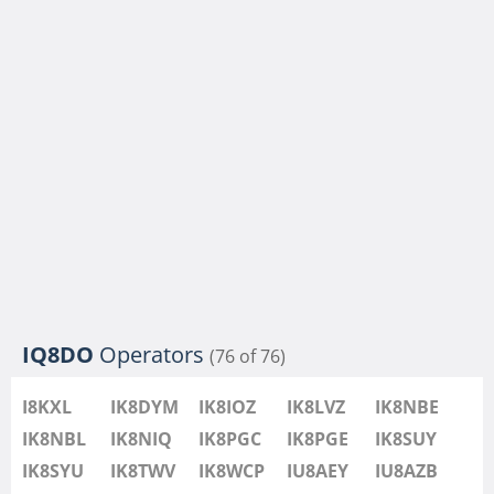
IQ8DO
Operators
(76 of 76)
I8KXL
IK8DYM
IK8IOZ
IK8LVZ
IK8NBE
IK8NBL
IK8NIQ
IK8PGC
IK8PGE
IK8SUY
IK8SYU
IK8TWV
IK8WCP
IU8AEY
IU8AZB