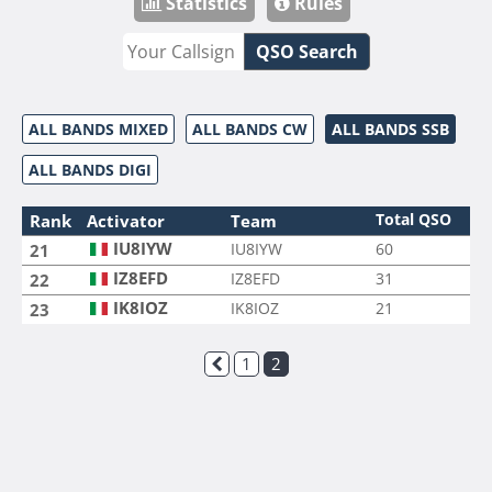
Statistics
Rules
QSO Search
ALL BANDS MIXED
ALL BANDS CW
ALL BANDS SSB
ALL BANDS DIGI
Total QSO
Rank
Activator
Team
IU8IYW
IU8IYW
60
21
IZ8EFD
IZ8EFD
31
22
IK8IOZ
IK8IOZ
21
23
1
2