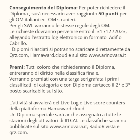
Conseguimento del Diploma:
Per poter richiedere il
Diploma , sarà necessario aver raggiunto
50 punti
per
gli OM italiani ed OM stranieri.
Per gli SWL varranno le stesse regole degli OM.
Le richieste dovranno pervenire entro il 31 /12 /2023,
allegando l'estratto log elettronico in formato Adif o
Cabrillo.
I Diplomi rilasciati si potranno scaricare direttamente da
Qrz.com, Hamaward.cloud e sul sito www.arinovara.it
Premi:
Tutti coloro che richiederanno il Diploma,
entreranno di diritto nella classifica finale.
Verranno premiati con una targa serigrafata i primi
classificati di categoria e con Diploma cartaceo il 2° e 3°
posto scaricabile sul sito.
L’attività si avvalerà del Live Log e Live score counters
della piattaforma Hamaward.cloud.
Un Diploma speciale sarà anche assegnato a tutte le
stazioni degli attivatori di II1CAI. Le classifiche saranno
pubblicate sul sito www.arinovara.it, RadioRivista e
qrz.com.